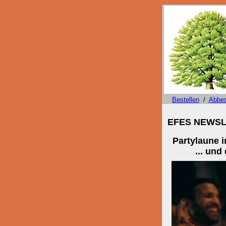
Bestellen
/
Abbes
EFES NEWSLE
Partylaune 
... und cha