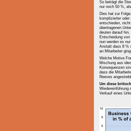
So beträgt die Ste
nur noch 50 %, als
Dies hat zur Folge
komplizierter oder
entschieden, nicht
übertragenen Unte
deuten darauf hin,
Entscheidung von 
nun werden es nur 
Anstatt dass 8 %
an Mitarbeiter gin
Welche Motive Frau
Mischung aus ideo
Konsequenzen sind
dass die Mitarbeit
Reeves angestrebt
Um diese britisc
Wiedereinführung 
Verkauf eines Unt