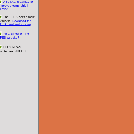
A political roadmap for
mployee ownership in
urope
The EFES needs more
embers.
Download the
FES membership form
What's new on the
FES website?
EFES NEWS
istribution: 200.000