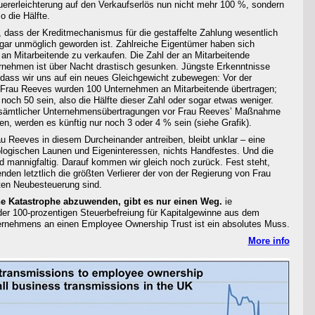
uererleichterung auf den Verkaufserlös nun nicht mehr 100 %, sondern
o die Hälfte.
, dass der Kreditmechanismus für die gestaffelte Zahlung wesentlich
 gar unmöglich geworden ist. Zahlreiche Eigentümer haben sich
 an Mitarbeitende zu verkaufen. Die Zahl der an Mitarbeitende
rnehmen ist über Nacht drastisch gesunken. Jüngste Erkenntnisse
 dass wir uns auf ein neues Gleichgewicht zubewegen: Vor der
Frau Reeves wurden 100 Unternehmen an Mitarbeitende übertragen;
noch 50 sein, also die Hälfte dieser Zahl oder sogar etwas weniger.
 sämtlicher Unternehmensübertragungen vor Frau Reeves’ Maßnahme
gen, werden es künftig nur noch 3 oder 4 % sein (siehe Grafik).
 Reeves in diesem Durcheinander antreiben, bleibt unklar – eine
logischen Launen und Eigeninteressen, nichts Handfestes. Und die
 mannigfaltig. Darauf kommen wir gleich noch zurück. Fest steht,
enden letztlich die größten Verlierer der von der Regierung von Frau
en Neubesteuerung sind.
he Katastrophe abzuwenden, gibt es nur einen Weg.
ie
der 100-prozentigen Steuerbefreiung für Kapitalgewinne aus dem
ernehmens an einen Employee Ownership Trust ist ein absolutes Muss.
More info