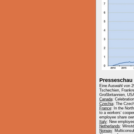
Presseschau
Eine Auswahl von 29
Tschechien, Frankre
Großbritannien, US
Canada
: Celebratio
Czechia
: The Czech
France
: In the Nor
to a workers’ coope
employee share own
Italy
: New employee 
Netherlands
: Winstd
Norway
: Multiconsu