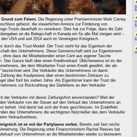
e
E
s Grund zum Feiern.
Die Regierung unter Premierminister Mark Carney
m
schluss gefasst, die steuerlichen Anreize zur Förderung von
E
gungs-Trusts dauerhaft zu verankern. Dies hat zur Folge, dass die Zahl
ergaben an die Belegschaft in Kanada ein für alle Mal steigen wird –
 den USA und seit 2014 auch im Vereinigten Königreich.
E
es durch das Trust-Modell. Der Trust steht für das Eigentum der
schaft des Unternehmens. Diese Gemeinschaft wird zur Eigentümerin
d
 ohne dass die Mitarbeitenden einen Cent aus eigener Tasche
. Das Ganze läuft über einen Kreditverkauf. Üblicherweise ist es der
rnehmens, der dem Mitarbeiter-Trust einen Kredit gewährt, der als
“ bezeichnet wird. Der Verkäufer des Unternehmens ist damit
e Zahlung des Kaufpreises über einen bestimmten Zeitraum zu
egel über fünf bis sieben Jahre. Als Eigentümer kann der Trust die
nehmens zur Rückzahlung des Darlehens an den Verkäufer
ch der Verkäufer mit dieser Zahlungsfrist einverstanden? Weil der
z den Verkäufer von der Steuer auf den Verkauf des Unternehmens an
ust befreit. Und damit hat sich der Kreis geschlossen. Im Endeffekt
tenden des Unternehmens die wichtigsten Nutznießer des dem Verkäufer
eien Verkaufserlöses.
nigreich ist es mit der Partylaune vorbei.
Bereits seit fast sechs
erwirrung. Die Regierung unter Finanzministerin Rachel Reeves hat
Verkauf von Unternehmen an die Mitarbeitenden wieder zu besteuern.