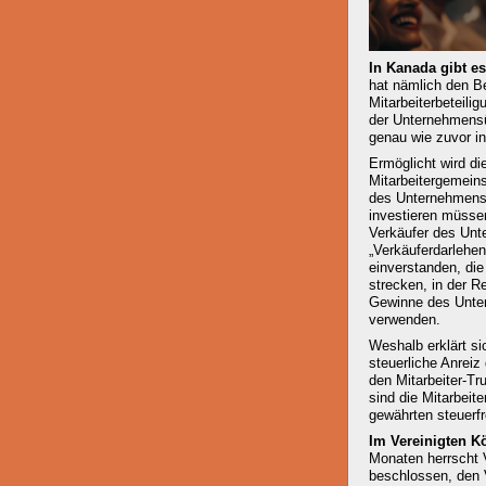
In Kanada gibt e
hat nämlich den Be
Mitarbeiterbeteili
der Unternehmensüb
genau wie zuvor in
Ermöglicht wird di
Mitarbeitergemein
des Unternehmens,
investieren müssen
Verkäufer des Unte
„Verkäuferdarlehen
einverstanden, di
strecken, in der R
Gewinne des Unter
verwenden.
Weshalb erklärt si
steuerliche Anrei
den Mitarbeiter-Tr
sind die Mitarbei
gewährten steuerfr
Im Vereinigten Kö
Monaten herrscht V
beschlossen, den 