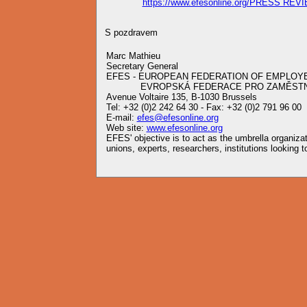
https://www.efesonline.org/PRESS REVI
S pozdravem
Marc Mathieu
Secretary General
EFES - EUROPEAN FEDERATION OF EMPLOY
EVROPSKÁ FEDERACE PRO ZAMĚSTNA
Avenue Voltaire 135, B-1030 Brussels
Tel: +32 (0)2 242 64 30 - Fax: +32 (0)2 791 96 00
E-mail:
efes@efesonline.org
Web site:
www.efesonline.org
EFES' objective is to act as the umbrella organiz
unions, experts, researchers, institutions looking