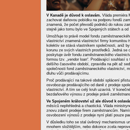
V Kanadě je důvod k oslavám.
Vláda premiéra M
zachovat daňovou pobídku na podporu fondů zam
znamená, že počet převodů podniků do rukou za
stejně jako tomu bylo ve Spojených státech a od
Umožňuje to právě model fondu zaměstnaneckého
vlastnictví znamená vlastnictví firmy komunitou 
kolektiv se stává vlastníkem společnosti, aniž b
korunu ze svých vlastních prostředků. Jedná se o
poskytuje úvěr fondu zaměstnaneckého vlastnictv
formou tzv. „vendor loan“. Prodávající souhlasí s
delšího časového období, zpravidla na pět až sed
společnosti fond zaměstnaneckého vlastnictví, m
dluhu vůči prodávajícímu.
Proč prodávající na takové období splácení přis
osvobozuje prodávajícího od daně z prodeje spo
vlastnictví. A tím se celý kruh uzavírá. V koneč
bezdaňového výnosu z prodeje právě zaměstnanci
Ve Spojeném království už ale důvod k oslavá
měsíců nepřehledná a chaotická. Vláda ministryn
znovu zdanit prodeje firem zaměstnancům. Namí
osvobození výnosů z prodeje nyní platí pouze pad
V důsledku toho se stal úvěrový mechanismus umo
mnohem složitějším, nebo dokonce zcela neprove