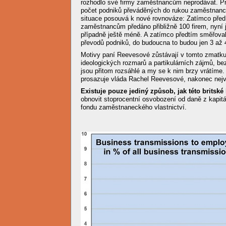
rozhodlo své firmy zaměstnancům neprodávat. Pr
počet podniků převáděných do rukou zaměstnanců
situace posouvá k nové rovnováze: Zatímco pře
zaměstnancům předáno přibližně 100 firem, nyní j
případně ještě méně. A zatímco předtím směřova
převodů podniků, do budoucna to budou jen 3 až 4
Motivy paní Reevesové zůstávají v tomto zmatku
ideologických rozmarů a partikulárních zájmů, b
jsou přitom rozsáhlé a my se k nim brzy vrátíme.
prosazuje vláda Rachel Reevesové, nakonec nejv
Existuje pouze jediný způsob, jak této britské 
obnovit stoprocentní osvobození od daně z kapitá
fondu zaměstnaneckého vlastnictví.