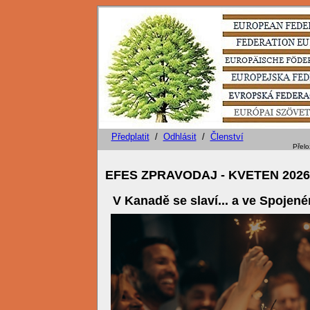
Předplatit
/
Odhlásit
/
Členství
Přeložil. Ing. Petr Navrátil - KSLP Č
EFES ZPRAVODAJ -
KVETEN 2026
V Kanadě se slaví... a ve Spojen