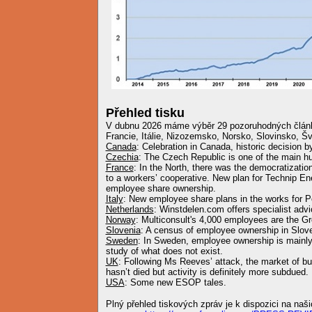
Přehled tisku
V dubnu 2026 máme výběr 29 pozoruhodných člán
Francie, Itálie, Nizozemsko, Norsko, Slovinsko, Š
Canada
: Celebration in Canada, historic decision 
Czechia
: The Czech Republic is one of the main hu
France
: In the North, there was the democratizati
to a workers’ cooperative. New plan for Technip En
employee share ownership.
Italy
: New employee share plans in the works for Po
Netherlands
: Winstdelen.com offers specialist adv
Norway
: Multiconsult's 4,000 employees are the Gr
Slovenia
: A census of employee ownership in Slove
Sweden
: In Sweden, employee ownership is mainly 
study of what does not exist.
UK
: Following Ms Reeves’ attack, the market of b
hasn’t died but activity is definitely more subdued.
USA
: Some new ESOP tales.
Plný přehled tiskových zpráv je k dispozici na na