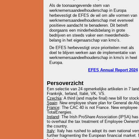
Als de toonaangevende stem van
werknemersaandeelhouderschap in Europa
herbevestigt de EFES de wil om alle vormen van
werknemersaandeelhouderschap met evenveel
positieve aandacht te benaderen. Dit betreft
doorgaans een minderheidsbelang in grote
bedrijven en steeds vaker een meerderheids-
belang in het eigenaarschap van kmo’s.
De EFES herbevestigt onze prioriteiten met als
doel te blijven werken aan de implementatie van
werknemersaandeelhouderschap in kmo's in heel
Europa.
EFES Annual Report 2024
Persoverzicht
Een selectie van 24 opmerkelijke artikelen in 7 land
Frankrijk, Ierland, Italië, VK, VS.
Czechia
: A third (and maybe final) new bill for stoc
Spain
: New employee share plan for General de Alq
France
: The CAC 40 is not France. New employee sha
TotalEnergies.
Ireland
: The Irish ProShare Association (IPSA) has 
to overhaul the tax treatment of Employee Ownershi
the country.
Italy
: Italy has rushed to adopt its own national ve
further fragmenting the European financial market.