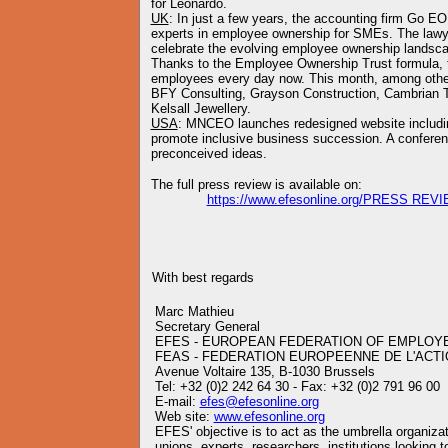
for Leonardo.
UK
: In just a few years, the accounting firm Go 
experts in employee ownership for SMEs. The lawye
celebrate the evolving employee ownership landsc
Thanks to the Employee Ownership Trust formula, t
employees every day now. This month, among other
BFY Consulting, Grayson Construction, Cambrian Tra
Kelsall Jewellery.
USA
: MNCEO launches redesigned website includi
promote inclusive business succession. A conferenc
preconceived ideas.
The full press review is available on:
https://www.efesonline.org/PRESS REV
With best regards
Marc Mathieu
Secretary General
EFES - EUROPEAN FEDERATION OF EMPLOY
FEAS - FEDERATION EUROPEENNE DE L'ACTI
Avenue Voltaire 135, B-1030 Brussels
Tel: +32 (0)2 242 64 30 - Fax: +32 (0)2 791 96 00
E-mail:
efes@efesonline.org
Web site:
www.efesonline.org
EFES' objective is to act as the umbrella organiz
unions, experts, researchers, institutions looking