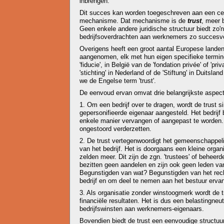
inbrengen.
Dit succes kan worden toegeschreven aan een cen
mechanisme. Dat mechanisme is de
trust
, meer 
Geen enkele andere juridische structuur biedt zo'
bedrijfsoverdrachten aan werknemers zo succesvol
Overigens heeft een groot aantal Europese landen a
aangenomen, elk met hun eigen specifieke terminol
'fiducie', in België van de 'fondation privée' of 'pri
'stichting' in Nederland of de 'Stiftung' in Duitsla
we de Engelse term 'trust'.
De eenvoud ervan omvat drie belangrijkste aspec
1. Om een bedrijf over te dragen, wordt de trust 
gepersonifieerde eigenaar aangesteld. Het bedrijf b
enkele manier vervangen of aangepast te worden. H
ongestoord verderzetten.
2. De trust vertegenwoordigt het gemeenschappe
van het bedrijf. Het is doorgaans een kleine organi
zelden meer. Dit zijn de zgn. 'trustees' of beheer
bezitten geen aandelen en zijn ook geen leden van
Begunstigden van wat? Begunstigden van het rech
bedrijf en om deel te nemen aan het bestuur ervan
3. Als organisatie zonder winstoogmerk wordt de t
financiële resultaten. Het is dus een belastingneut
bedrijfswinsten aan werknemers-eigenaars.
Bovendien biedt de trust een eenvoudige structuur 