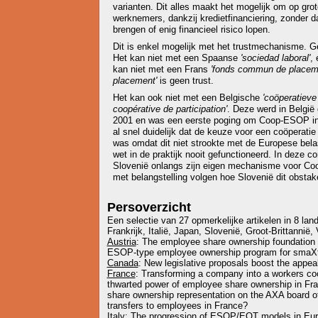
varianten. Dit alles maakt het mogelijk om op gro
werknemers, dankzij kredietfinanciering, zonder d
brengen of enig financieel risico lopen.
Dit is enkel mogelijk met het trustmechanisme. G
Het kan niet met een Spaanse
'sociedad laboral'
,
kan niet met een Frans
'fonds commun de placeme
placement'
is geen trust.
Het kan ook niet met een Belgische
'coöperatieve
coopérative de participation'
. Deze werd in België
2001 en was een eerste poging om Coop-ESOP in 
al snel duidelijk dat de keuze voor een coöperatie 
was omdat dit niet strookte met de Europese bela
wet in de praktijk nooit gefunctioneerd. In deze c
Slovenië onlangs zijn eigen mechanisme voor Co
met belangstelling volgen hoe Slovenië dit obstake
Persoverzicht
Een selectie van 27 opmerkelijke artikelen in 8 lan
Frankrijk, Italië, Japan, Slovenië, Groot-Brittannië,
Austria
: The employee share ownership foundation i
ESOP-type employee ownership program for smaXt
Canada
: New legislative proposals boost the appe
France
: Transforming a company into a workers coo
thwarted power of employee share ownership in Fra
share ownership representation on the AXA board of 
transfers to employees in France?
Italy
: The progression of ESOP/EOT models in Eur