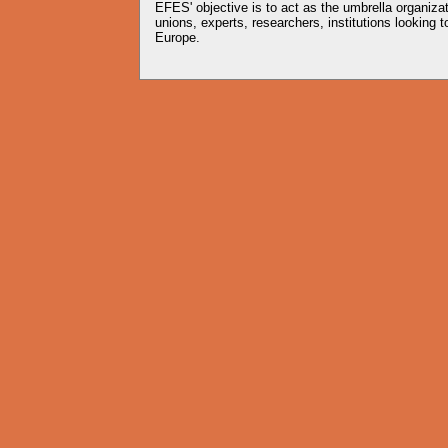
EFES' objective is to act as the umbrella organiz
unions, experts, researchers, institutions looking
Europe.