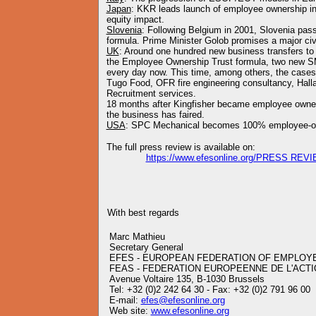
Japan
: KKR leads launch of employee ownership ini
equity impact.
Slovenia
: Following Belgium in 2001, Slovenia p
formula. Prime Minister Golob promises a major civil
UK
: Around one hundred new business transfers t
the Employee Ownership Trust formula, two new SM
every day now. This time, among others, the cases
Tugo Food, OFR fire engineering consultancy, Hall
Recruitment services.
18 months after Kingfisher became employee owned
the business has faired.
USA
: SPC Mechanical becomes 100% employee-o
The full press review is available on:
https://www.efesonline.org/PRESS REVI
With best regards
Marc Mathieu
Secretary General
EFES - EUROPEAN FEDERATION OF EMPLOY
FEAS - FEDERATION EUROPEENNE DE L'ACTI
Avenue Voltaire 135, B-1030 Brussels
Tel: +32 (0)2 242 64 30 - Fax: +32 (0)2 791 96 00
E-mail:
efes@efesonline.org
Web site:
www.efesonline.org