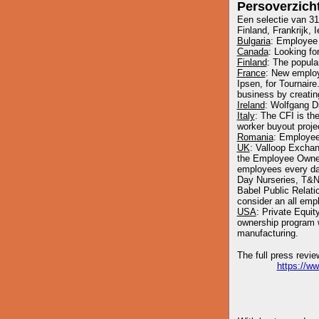
Persoverzich
Een selectie van 31
Finland, Frankrijk, 
Bulgaria
: Employee s
Canada
: Looking fo
Finland
: The popula
France
: New employe
Ipsen, for Tournaire
business by creatin
Ireland
: Wolfgang D
Italy
: The CFI is th
worker buyout proje
Romania
: Employee 
UK
: Valloop Exchan
the Employee Owners
employees every day
Day Nurseries, T&N 
Babel Public Relati
consider an all emp
USA
: Private Equi
ownership program
manufacturing.
The full press revie
https://w