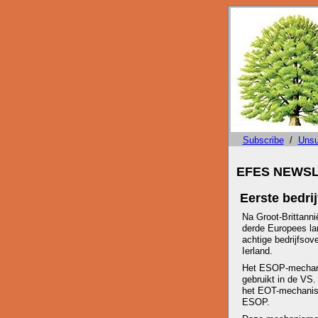
Subscribe
/
Unsu
EFES NEWSLE
Eerste bedri
Na Groot-Brittanni
derde Europees l
achtige bedrijfsov
Ierland.
Het ESOP-mechani
gebruikt in de VS.
het EOT-mechanis
ESOP.