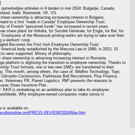
t
 opmerkelijke artikelen in 9 landen in mei 2024: Bulgarije, Canada,
Ierland, Italië, Roemenië, VK, VS.
hare ownership is attracting increasing interest in Bulgaria.
rward to a first “made in Canada” Employee Ownership Trust.
rity of Finnish "personnel funds" has increased in recent years.
e share plans for Voltalia, for Société Générale, for Engie, for Bel, for
. Employees of the Morassuti printing works are trying to take over their
g a workers' coop.
igital Becomes the First Irish Employee Ownership Trust
e financial body established by the Marcora Law in 1986; in 2023, 10
cts were supported. Misery of philosophy.
share ownership is attracting increasing interest in Romania.
ge platform is digitising the transition to employee ownership.
Thanks to
hip Trust formula, one or two new SMEs are transferred to their
. This month, among others, the case of: Wildfire Technology, Tops
Gilmartin Construction, Parkhouse Bell Recruitment, Plus Finance,
on, Veterinary PR, Planet Logistics. RM² presents the reasons to
loyee Share Incentive Plan.
ty: KKR is embarking on an ambitious plan to take its employee
 worldwide. Why employee-owned companies make sense in
w is available on:
ww.efesonline.org/PRESS REVIEW/2024/May.htm