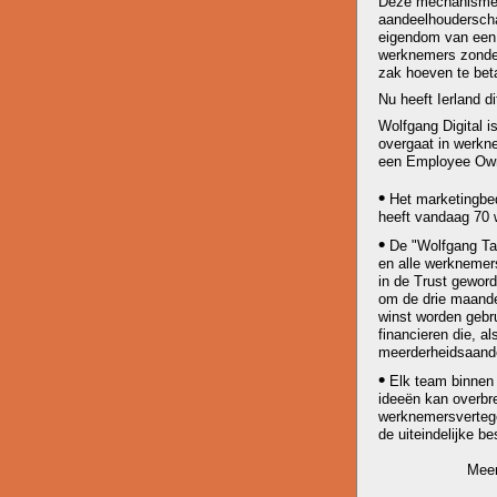
Deze mechanismen 
aandeelhoudersch
eigendom van een 
werknemers zonder
zak hoeven te bet
Nu heeft Ierland d
Wolfgang Digital is
overgaat in werkn
een Employee Own
•
Het marketingbed
heeft vandaag 70 
•
De "Wolfgang Tal
en alle werknemer
in de Trust geword
om de drie maande
winst worden gebr
financieren die, al
meerderheidsaande
•
Elk team binnen 
ideeën kan overbr
werknemersvertege
de uiteindelijke be
Meer