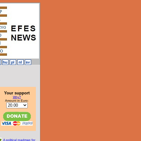
Your support
Why?
Amount in Euro:
A political roadmap for