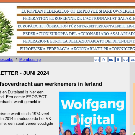
bscribe
/
Membership
TTER - JUNI 2024
jfsoverdracht aan werknemers in Ierland
ë en Duitsland is hier een
and. Een eerste ESOP/EOT-
erdracht wordt gemeld in
sme wordt sinds 1974 veel
 In 2014 introduceerde het VK
me, een soort vereenvoudigde