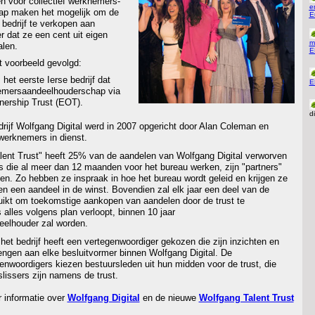
voor collectief werknemers-
e
ap maken het mogelijk om de
E
bedrijf te verkopen aan
 dat ze een cent uit eigen
m
alen.
E
it voorbeeld gevolgd:
 het eerste Ierse bedrijf dat
E
emersaandeelhouderschap via
ership Trust (EOT).
d
rijf Wolfgang Digital werd in 2007 opgericht door Alan Coleman en
werknemers in dienst.
ent Trust" heeft 25% van de aandelen van Wolfgang Digital verworven
s die al meer dan 12 maanden voor het bureau werken, zijn "partners"
en. Zo hebben ze inspraak in hoe het bureau wordt geleid en krijgen ze
n een aandeel in de winst. Bovendien zal elk jaar een deel van de
uikt om toekomstige aankopen van aandelen door de trust te
s alles volgens plan verloopt, binnen 10 jaar
elhouder zal worden.
het bedrijf heeft een vertegenwoordiger gekozen die zijn inzichten en
engen aan elke besluitvormer binnen Wolfgang Digital. De
nwoordigers kiezen bestuursleden uit hun midden voor de trust, die
slissers zijn namens de trust.
 informatie over
Wolfgang Digital
en de nieuwe
Wolfgang Talent Trust