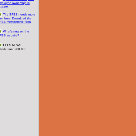
mployee ownership in
urope
The EFES needs more
embers. Download the
FES membership form
What's new on the
FES website?
EFES NEWS
istribution: 200.000