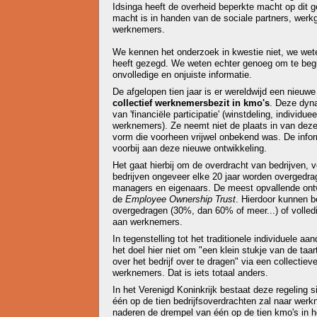
Idsinga heeft de overheid beperkte macht op dit g
macht is in handen van de sociale partners, werk
werknemers.
We kennen het onderzoek in kwestie niet, we wete
heeft gezegd. We weten echter genoeg om te begr
onvolledige en onjuiste informatie.
De afgelopen tien jaar is er wereldwijd een nieuw
collectief werknemersbezit in kmo's
. Deze dyn
van 'financiële participatie' (winstdeling, individ
werknemers). Ze neemt niet de plaats in van dez
vorm die voorheen vrijwel onbekend was. De inform
voorbij aan deze nieuwe ontwikkeling.
Het gaat hierbij om de overdracht van bedrijven,
bedrijven ongeveer elke 20 jaar worden overgedra
managers en eigenaars. De meest opvallende ontwi
de
Employee Ownership Trust
. Hierdoor kunnen b
overgedragen (30%, dan 60% of meer...) of volled
aan werknemers.
In tegenstelling tot het traditionele individuele 
het doel hier niet om "een klein stukje van de taar
over het bedrijf over te dragen" via een collectie
werknemers. Dat is iets totaal anders.
In het Verenigd Koninkrijk bestaat deze regeling s
één op de tien bedrijfsoverdrachten zal naar werk
naderen de drempel van één op de tien kmo's in he