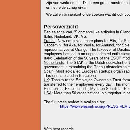
zijn van werknemers. Dit is een grote transformati
en het leiderschap ervan.
We zullen binnenkort onderzoeken wat dit ook vo
Persoverzicht
Een selectie van 25 opmerkelijke artikelen in 6 lan
Italië, Nederland, VK, VS.
France
: New employee share plans for Elis, for Ser
Capgemini, for Axa, for Veolia, for Amundi, for Spi
representatives at Orange. The takeover of Duralex
employees has led to an unprecedented enthusiasm 
Italy
: Celebration of the 50 years of the ESOP mod
Netherlands
: The STAK is the Dutch equivalent of 
government is examining the (fiscal) obstacles to e
Spain
: Most so-called European startups organisati
This one is based in Barcelona.
UK
: Thanks to the Employee Ownership Trust form
transferred to their employees every day. This mon
Electronics, Excellence IT, Myerson Solicitors, Ro
USA
: More than 50 organizations join together in
The full press review is available on:
https://www.efesonline.org/PRESS REV
With best regards