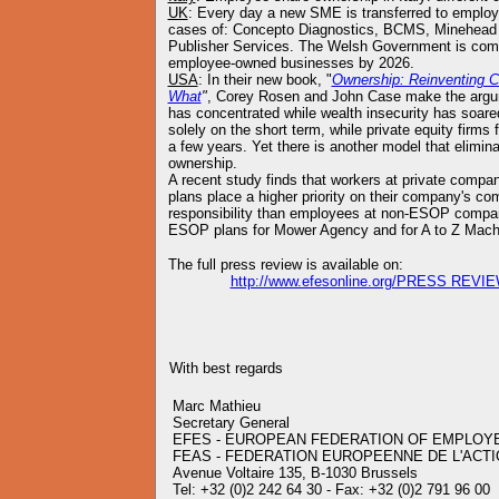
UK
: Every day a new SME is transferred to employ
cases of: Concepto Diagnostics, BCMS, Minehead 
Publisher Services. The Welsh Government is comm
employee-owned businesses by 2026.
USA
: In their new book, "
Ownership: Reinventing 
What
"
, Corey Rosen and John Case make the argum
has concentrated while wealth insecurity has soar
solely on the short term, while private equity firms 
a few years. Yet there is another model that elimin
ownership.
A recent study finds that workers at private comp
plans place a higher priority on their company's co
responsibility than employees at non-ESOP compani
ESOP plans for Mower Agency and for A to Z Mach
The full press review is available on:
http://www.efesonline.org/PRESS REVI
With best regards
Marc Mathieu
Secretary General
EFES - EUROPEAN FEDERATION OF EMPLOY
FEAS - FEDERATION EUROPEENNE DE L'ACTI
Avenue Voltaire 135, B-1030 Brussels
Tel: +32 (0)2 242 64 30 - Fax: +32 (0)2 791 96 00