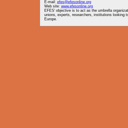
E-mail:
efes@efesonline.org
Web site:
www.efesonline.org
EFES' objective is to act as the umbrella organiz
unions, experts, researchers, institutions looking
Europe.