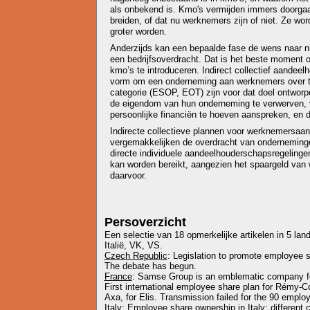
als onbekend is. Kmo's vermijden immers doorgaa
breiden, of dat nu werknemers zijn of niet. Ze wor
groter worden.
Anderzijds kan een bepaalde fase de wens naar 
een bedrijfsoverdracht. Dat is het beste momen
kmo’s te introduceren. Indirect collectief aandee
vorm om een onderneming aan werknemers over t
categorie (ESOP, EOT) zijn voor dat doel ontworpe
de eigendom van hun onderneming te verwerven, 
persoonlijke financiën te hoeven aanspreken, en d
Indirecte collectieve plannen voor werknemersa
vergemakkelijken de overdracht van ondernemin
directe individuele aandeelhouderschapsregelinge
kan worden bereikt, aangezien het spaargeld van
daarvoor.
Persoverzicht
Een selectie van 18 opmerkelijke artikelen in 5 lan
Italië, VK, VS.
Czech Republic
: Legislation to promote employee 
The debate has begun.
France
: Samse Group is an emblematic company fo
First international employee share plan for Rémy-C
Axa, for Elis. Transmission failed for the 90 emplo
Italy
: Employee share ownership in Italy: different 