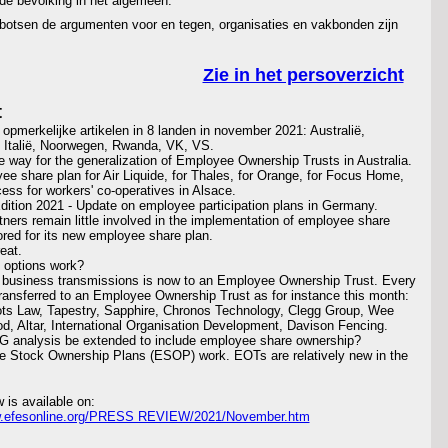
 de bevolking in het algemeen.
botsen de argumenten voor en tegen, organisaties en vakbonden zijn
Zie in het persoverzicht
t
opmerkelijke artikelen in 8 landen in november 2021: Australië,
d, Italië, Noorwegen, Rwanda, VK, VS.
e way for the generalization of Employee Ownership Trusts in Australia.
e share plan for Air Liquide, for Thales, for Orange, for Focus Home,
ess for workers' co-operatives in Alsace.
Edition 2021 - Update on employee participation plans in Germany.
rtners remain little involved in the implementation of employee share
ored for its new employee share plan.
reat.
 options work?
ll business transmissions is now to an Employee Ownership Trust. Every
ansferred to an Employee Ownership Trust as for instance this month:
ots Law, Tapestry, Sapphire, Chronos Technology, Clegg Group, Wee
, Altar, International Organisation Development, Davison Fencing.
SG analysis be extended to include employee share ownership?
 Stock Ownership Plans (ESOP) work. EOTs are relatively new in the
w is available on:
w.efesonline.org/PRESS REVIEW/2021/November.htm