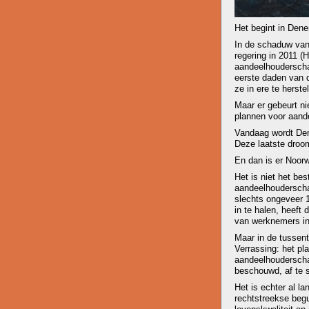
Het begint in Den
In de schaduw van 
regering in 2011 (
aandeelhouderschap
eerste daden van 
ze in ere te herstel
Maar er gebeurt nie
plannen voor aand
Vandaag wordt Den
Deze laatste droo
En dan is er Noor
Het is niet het be
aandeelhouderscha
slechts ongeveer 
in te halen, heeft
van werknemers in
Maar in de tussent
Verrassing: het pl
aandeelhouderscha
beschouwd, af te 
Het is echter al l
rechtstreekse beg