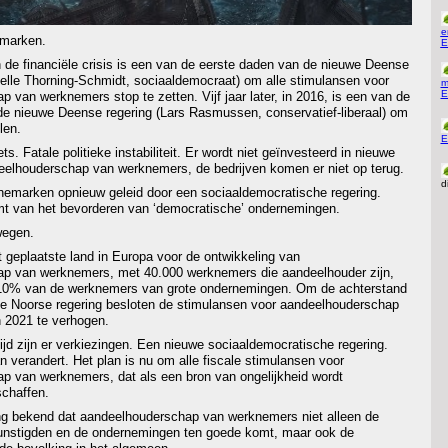
e
emarken.
E
de financiële crisis is een van de eerste daden van de nieuwe Deense
Helle Thorning-Schmidt, sociaaldemocraat) om alle stimulansen voor
m
E
 van werknemers stop te zetten. Vijf jaar later, in 2016, is een van de
de nieuwe Deense regering (Lars Rasmussen, conservatief-liberaal) om
len.
E
ts. Fatale politieke instabiliteit. Er wordt niet geïnvesteerd in nieuwe
eelhouderschap van werknemers, de bedrijven komen er niet op terug.
d
emarken opnieuw geleid door een sociaaldemocratische regering.
mt van het bevorderen van ‘democratische’ ondernemingen.
wegen.
st geplaatste land in Europa voor de ontwikkeling van
p van werknemers, met 40.000 werknemers die aandeelhouder zijn,
10% van de werknemers van grote ondernemingen. Om de achterstand
 de Noorse regering besloten de stimulansen voor aandeelhouderschap
 2021 te verhogen.
ijd zijn er verkiezingen. Een nieuwe sociaaldemocratische regering.
an verandert. Het plan is nu om alle fiscale stimulansen voor
p van werknemers, dat als een bron van ongelijkheid wordt
schaffen.
ang bekend dat aandeelhouderschap van werknemers niet alleen de
unstigden en de ondernemingen ten goede komt, maar ook de