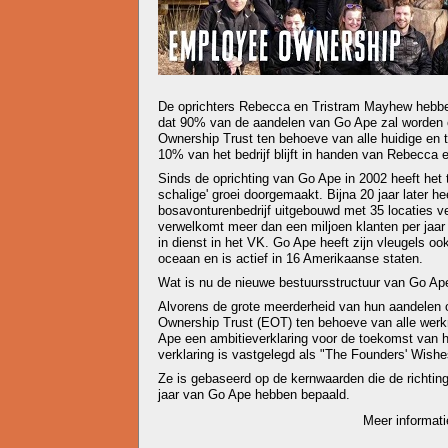
De oprichters Rebecca en Tristram Mayhew hebb
dat 90% van de aandelen van Go Ape zal worden
Ownership Trust ten behoeve van alle huidige en
10% van het bedrijf blijft in handen van Rebecca e
Sinds de oprichting van Go Ape in 2002 heeft het t
schalige' groei doorgemaakt. Bijna 20 jaar later
bosavonturenbedrijf uitgebouwd met 35 locaties ve
verwelkomt meer dan een miljoen klanten per jaa
in dienst in het VK. Go Ape heeft zijn vleugels o
oceaan en is actief in 16 Amerikaanse staten.
Wat is nu de nieuwe bestuursstructuur van Go Ap
Alvorens de grote meerderheid van hun aandelen 
Ownership Trust (EOT) ten behoeve van alle wer
Ape een ambitieverklaring voor de toekomst van he
verklaring is vastgelegd als "The Founders' Wishe
Ze is gebaseerd op de kernwaarden die de richtin
jaar van Go Ape hebben bepaald.
Meer informati