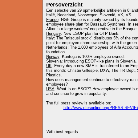
Persoverzicht
Een selectie van 29 opmerkelijke artikelen in 8 land
Italië, Nederland, Noorwegen, Slovenië, VK, VS.
France
: NGE Group is majority owned by its foun
employee share plan for Dassault Systčmes. In se
Alkar is a large workers' cooperative in the Basque 
Hungary
: New ESOP plan for OTP Bank.
Italy
: The "miscusi stock" distributes 5% of the c
point for employee share ownership, with the green 
Netherlands
: The 1,000 employees of Alfa Accounta
foundation.
Norway
: Kantega is 100% employee-owned.
Slovenia
: Introducing ESOP-like plans in Slovenia.
UK
: Every day a new SME is transferred to an Emp
this month: Christie Gillespie, DXW, The HR Dept, 
Plastics.
How does management continue to effectively run 
employees?
USA
: What Is an ESOP? How employee owned busi
and continue to grow in popularity.
The full press review is available on:
http://www.efesonline.org/PRESS REVIE
With best regards